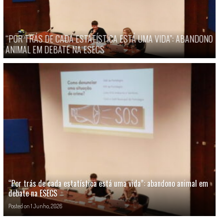
A”: ABANDONO
O ABANDONO DO COMÉRCIO LOCAL – RUA DO COMÉR
(PORTALEGRE)
“Por trás de cada estatística está uma vida”: abandono animal em
debate na ESECS
Posted on
1 Junho, 2026