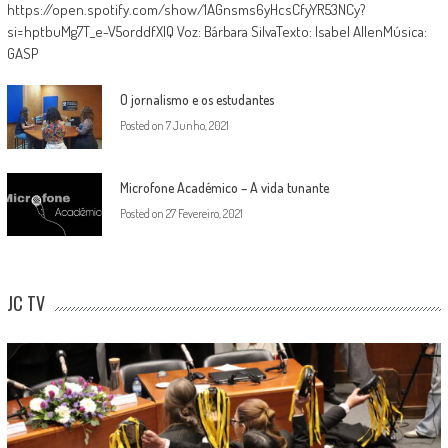
https://open.spotify.com/show/1AGnsms6yHcsCfyYR53NCy?
si=hptbuMg7T_e-V5orddfXlQ Voz: Bárbara SilvaTexto: Isabel AllenMúsica:
GASP
O jornalismo e os estudantes
Posted on
7 Junho, 2021
Microfone Académico – A vida tunante
Posted on
27 Fevereiro, 2021
JC TV