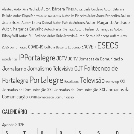
Autor: Bárbara Pires
Alentejo
Autor: Ana Machado
Autor: Carla Cordeiro
Autor: Catarina
Autor:
Belinho
Autor: Diogo Santos
Autor: Isa Pinheiro
Autor: Joana Penderlico
Autor: Inês Costa
João Buxo
Autor: Margarida Andrade
Autor: Laura Cabral
Autor: Mafalda Antunes
Autor: Margarida Carvalho
Autor: Rafael Domingues
Autor:
Autor: Marta P. Ramos
Rilany Will
Autor: Rui Godinho
Autor: Soraia Nóbrega
Autor: Rute Azevedo
Autárquicas
ESECS
ENOVE +
COVID-19
2025
Comunicação
Cultura
Educação
Desporto
IPPortalegre
JCTV
JC TV
Jornadas da Comunicação
estudantes
Politécnico de
Jornalismo Televisivo
OJT
Jornalismo
Portalegre
Televisão
Portalegre
XXIII
Resultados
workshop
XXI Jornadas da
Jornadas da Comunicação
XXII Jornadas da Comunicação
Comunicação
XXVIII Jornadas da Comunicação
CALENDÁRIO
Agosto 2026
S
T
Q
Q
S
S
D