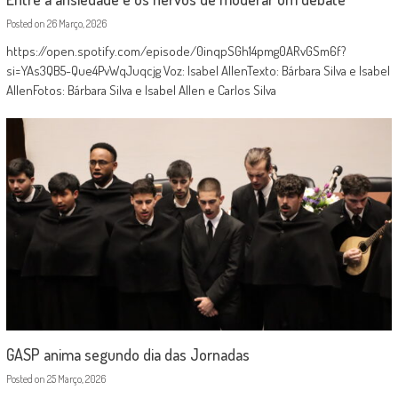
Posted on
26 Março, 2026
https://open.spotify.com/episode/0inqpSGh14pmg0ARvGSm6f?
si=YAs3QB5-Que4PvWqJuqcjg Voz: Isabel AllenTexto: Bárbara Silva e Isabel
AllenFotos: Bárbara Silva e Isabel Allen e Carlos Silva
GASP anima segundo dia das Jornadas
Posted on
25 Março, 2026