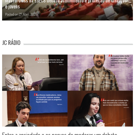
Masterclass na ESECS debate acolhimento e proteção de crianças
e jovens
Posted on
27 Abril, 2026
JC RÁDIO
Entre a ansiedade e os nervos de moderar um debate